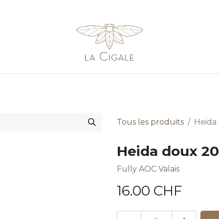
sons
Galerie
Shop
Contact
Newsletter
Balade 
Tous les produits
Heida 
Heida doux 202
Fully AOC Valais
16.00
CHF