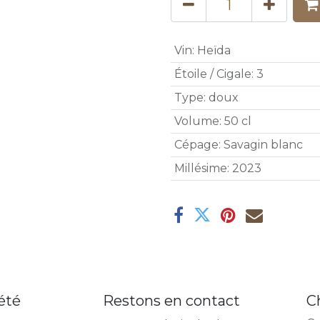
Vin
:
Heïda
Étoile / Cigale
:
3
Type
:
doux
Volume
:
50 cl
Cépage
:
Savagin blanc
Millésime
:
2023
été
Restons en contact
C