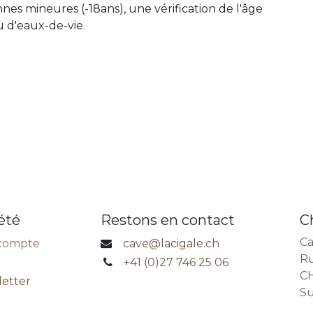
es mineures (-18ans), une vérification de l'âge
u d'eaux-de-vie.
été
Restons en contact
C
Ca
compte
cave@lacigale.ch
Ru
+41 (0)27 746 25 06
CH
etter
Su