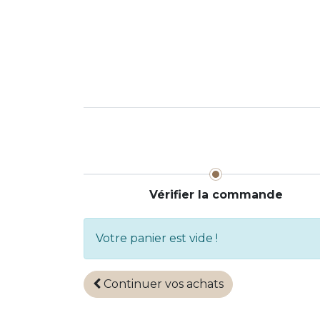
La Cave
Nos événements
Livrai
Vérifier la commande
Votre panier est vide !
Continuer
vos achats