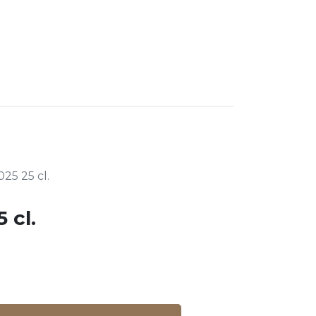
0
kt
Newsletter
Balade gourmande
25 25 cl.
 cl.