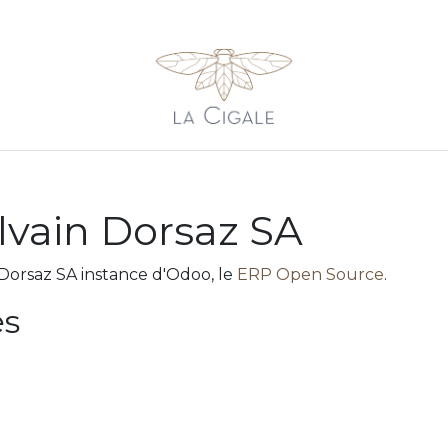
sons
Galerie
Shop
Contact
Newsletter
Balade 
lvain Dorsaz SA
 Dorsaz SA instance d'Odoo, le
ERP Open Source
.
es